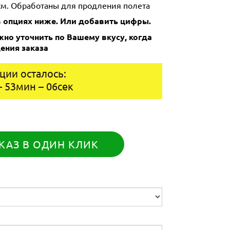
см. Обработаны для продления полета
 опциях ниже.
Или добавить цифры.
но уточнить по Вашему вкусу, когда
ения заказа
ции осталось:
–
53
мин
–
05
сек
КАЗ В ОДИН КЛИК