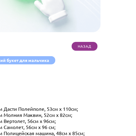
ий букет для мальчика
м Дасти Полейполе, 53см х 110см;
ем
Молния Маквин, 52см х 82см;
 Вертолет, 56см х 96см;
 Самолет, 56см х 96 см;
м
П
олицейская машина, 48см х 85см;