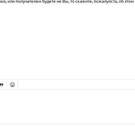
з, или получателем будете не Вы, то скажите, пожалуйста, об этом 

