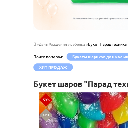
Букет Парад техники
День Рождения у ребенка
Поиск по тегам:
Букеты шариков для мальч
ХИТ ПРОДАЖ
Букет шаров "Парад тех
-59%
ХИТ