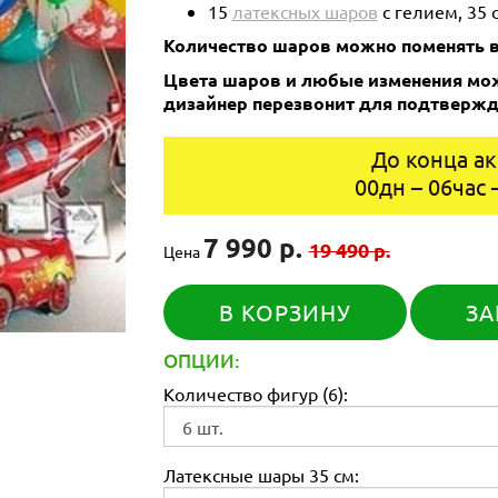
15
латексных шаров
с гелием, 35 
Количество шаров можно поменять в
Цвета шаров и любые изменения мож
дизайнер перезвонит для подтвержд
До конца ак
00
дн
–
06
час
7 990 р.
19 490 р.
Цена
В КОРЗИНУ
ЗА
ОПЦИИ:
Количество фигур (6):
Латексные шары 35 см: