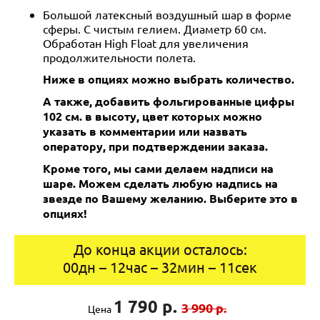
Большой латексный воздушный шар в форме
сферы. С чистым гелием. Диаметр 60 см.
Обработан High Float для увеличения
продолжительности полета.
Ниже в опциях можно выбрать количество.
А также, добавить фольгированные цифры
102 см. в высоту, цвет которых можно
указать в комментарии или назвать
оператору, при подтверждении заказа.
Кроме того, мы сами делаем надписи на
шаре. Можем сделать любую надпись на
звезде по Вашему желанию. Выберите это в
опциях!
До конца акции осталось:
00
дн
–
12
час
–
32
мин
–
11
сек
1 790 р.
3 990 р.
Цена