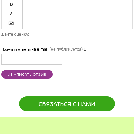




Дайте оценку:

на e-mail
(не публикуется)
Получать ответы




НАПИСАТЬ ОТЗЫВ
[BBCODE]
СВЯЗАТЬСЯ С НАМИ