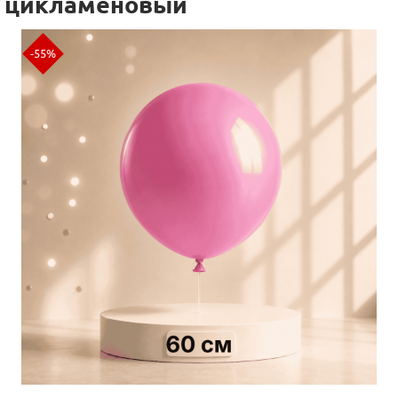
цикламеновый
-55%