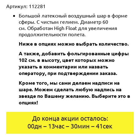
Артикул:
112281
Большой латексный воздушный шар в форме
сферы. С чистым гелием. Диаметр 60
см. Обработан High Float для увеличения
продолжительности полета.
Ниже в опциях можно выбрать количество.
А также, добавить фольгированные цифры
102 см. в высоту, цвет которых можно
указать в комментарии или назвать
оператору, при подтверждении заказа.
Кроме того, мы сами делаем надписи на
шаре. Можем сделать любую надпись на
звезде по Вашему желанию. Выберите это в
опциях!
До конца акции осталось:
00
дн
–
13
час
–
30
мин
–
41
сек