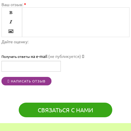
Ваш отзыв:
*




Дайте оценку:

на e-mail
(не публикуется)
Получать ответы




НАПИСАТЬ ОТЗЫВ
[BBCODE]
СВЯЗАТЬСЯ С НАМИ