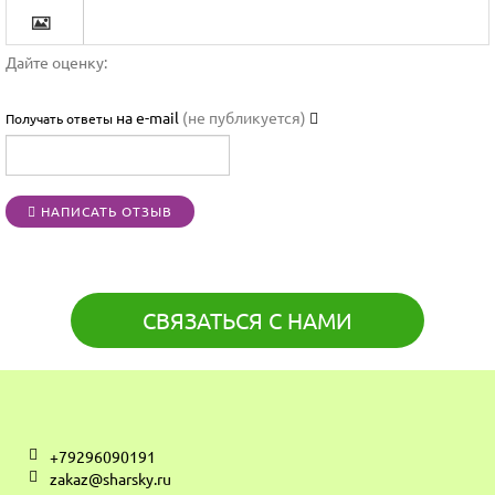


Дайте оценку:

на e-mail
(не публикуется)
Получать ответы




НАПИСАТЬ ОТЗЫВ
[BBCODE]
СВЯЗАТЬСЯ С НАМИ
+79296090191
zakaz@sharsky.ru