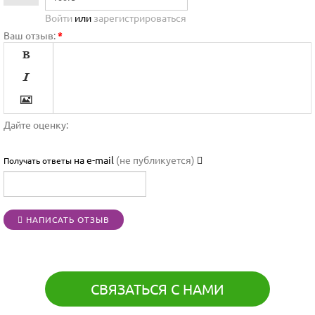
Войти
или
зарегистрироваться
Ваш отзыв:
*




Дайте оценку:

на e-mail
(не публикуется)
Получать ответы




НАПИСАТЬ ОТЗЫВ
[BBCODE]
СВЯЗАТЬСЯ С НАМИ